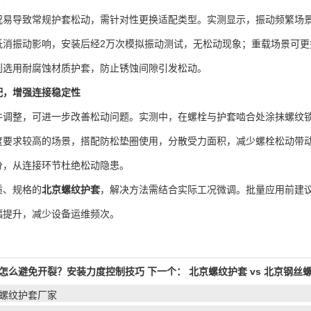
导致常规护套松动，需针对性更换适配类型。实测显示，振动频繁场景
抵消振动影响，安装后经2万次模拟振动测试，无松动现象；重载场景可
则选用耐腐蚀材质护套，防止锈蚀间隙引发松动。
配，增强连接稳定性
整，可进一步改善松动问题。实测中，在螺栓与护套啮合处涂抹螺纹锁
要求较高的场景，搭配防松垫圈使用，分散受力面积，减少螺栓松动带动护套
分，从连接环节杜绝松动隐患。
、规格的
北京螺纹护套
，解决方法需结合实际工况微调。批量应用前建
幅提升，减少设备运维频次。
怎么避免开裂？安装力度控制技巧
下一个：
北京螺纹护套 vs 北京钢
,螺纹护套厂家