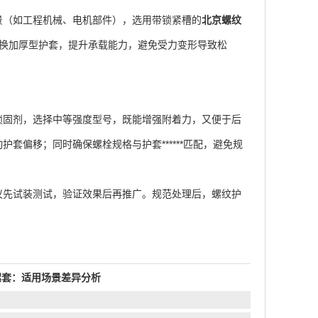
（如工程机械、电机部件），选用带锁紧槽的
北京螺纹
更换加厚型护套，提升承载能力，避免受力变形导致松
固剂，选择中等强度型号，既能增强附着力，又便于后
偏移；同时确保螺栓规格与护套******匹配，避免规
议先试装测试，验证效果后再推广。规范处理后，螺纹护
丝螺套：适用场景差异分析