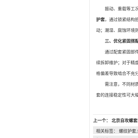
振动、重载等工况易
护套
，通过锁紧结构
动；潮湿、腐蚀环境
三、优化紧固搭
通过配套紧固部件调
续拆卸维护；对于精度
格偏差导致啮合不充
需注意，不同材质
套的连接稳定性可大
上一个：
北京自攻螺套
相关标签： 螺纹护套