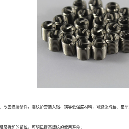
改善连接条件。螺纹护套选入铝、镁等低强度材料，可避免滑丝、错牙
常拆卸的部位，可明显提高螺纹的使用寿命；