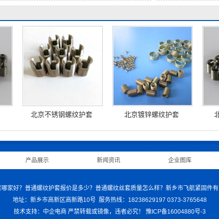
北京不锈钢螺纹护套
北京镀锌螺纹护套
|
产品展示
|
新闻资讯
|
企业图库
|
 DIN螺套哪家好？普通螺纹护套报价是多少？普通螺纹丝套质量怎么样？新乡市飞航紧固件有
地址：新乡市高新区高新路10号 服务热线：18238629197 0373-3765648
技术支持：中企电商
严禁转载或镜像，违者必究！
豫ICP备16004880号-3