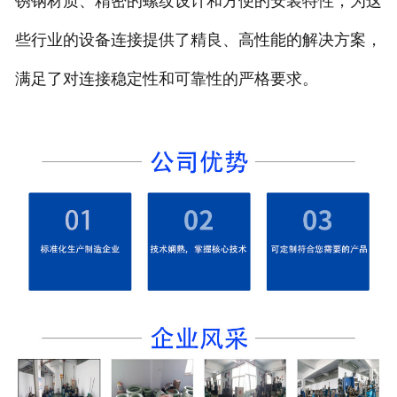
锈钢材质、精密的螺纹设计和方便的安装特性，为这
些行业的设备连接提供了精良、高性能的解决方案，
满足了对连接稳定性和可靠性的严格要求。