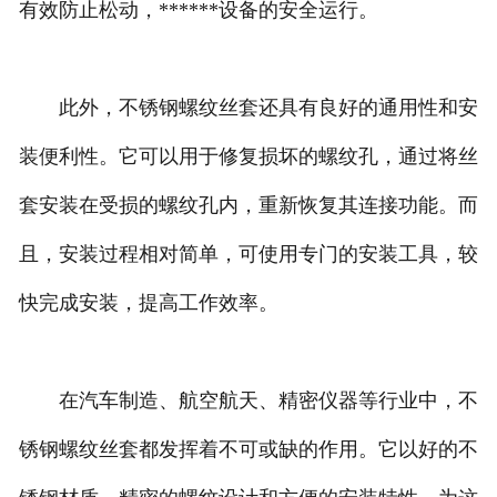
有效防止松动，******设备的安全运行。
此外，不锈钢螺纹丝套还具有良好的通用性和安
装便利性。它可以用于修复损坏的螺纹孔，通过将丝
套安装在受损的螺纹孔内，重新恢复其连接功能。而
且，安装过程相对简单，可使用专门的安装工具，较
快完成安装，提高工作效率。
在汽车制造、航空航天、精密仪器等行业中，不
锈钢螺纹丝套都发挥着不可或缺的作用。它以好的不