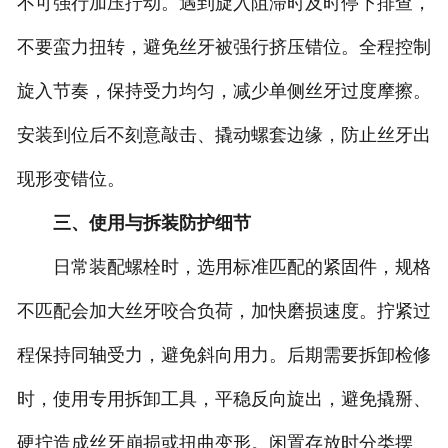
不可强行加压拧动。遇到旋入阻滞时及时停下排查，
不要蛮力扭转，避免丝牙被强行挤压错位。全程控制
旋入节奏，保持受力均匀，减少单侧丝牙过度摩擦。
安装到位后不刻意敲击、撬动螺套边缘，防止丝牙出
现形变错位。
三、使用与拆装防护细节
日常装配螺栓时，选用标准匹配的紧固件，规格
不匹配会加大丝牙咬合负荷，加快磨损速度。拧紧过
程保持同轴受力，避免斜向用力。后期需要拆卸检修
时，使用专用拆卸工具，平稳反向旋出，避免撬掰、
硬拧造成丝牙崩损或扭曲变形。闲置存放时分类摆