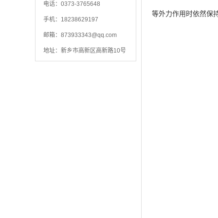
电话：0373-3765648
等外力作用时依然保
手机：18238629197
邮箱：
873933343@qq.com
地址：新乡市高新区高新路10号