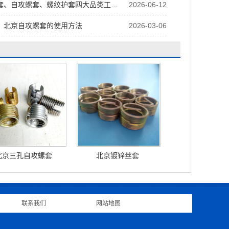
自攻螺套、螺纹护套四大品类工况选型对比
2026-06-12
：北京自攻螺套的使用方法
2026-03-06
北京三孔自攻螺套
北京镀锌丝套
联系我们
|
网站地图
|