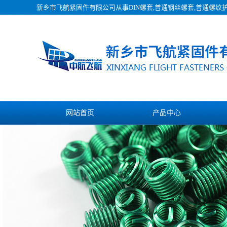
新乡市飞航紧固件有限公司从事
DIN螺套
,普通钢丝螺套,普通螺纹
网站首页
产品中心