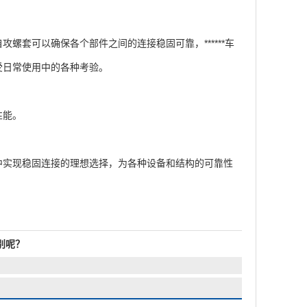
套可以确保各个部件之间的连接稳固可靠，******车
受日常使用中的各种考验。
性能。
实现稳固连接的理想选择，为各种设备和结构的可靠性
别呢？