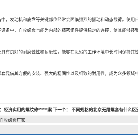
，发动机和底盘等关键部位经常会面临强烈的振动和动态载荷。使用自攻螺
子设备中，自攻螺套也能为内部的精密组件提供稳定的连接，使其能够经
有良好的耐腐蚀性和耐磨性，能够在恶劣的工作环境中长时间保持其
凭借其方便的安装、强大的稳固性以及细致的耐用性，成为众多领域中
经济实用的螺纹修******案
下一个：
不同规格的北京无尾螺套有什么区
,自攻螺套厂家