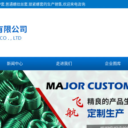
护套,普通螺纹丝套,锁紧螺套的生产销售,欢迎来电咨询.
新闻中心
走进我们
企业图库