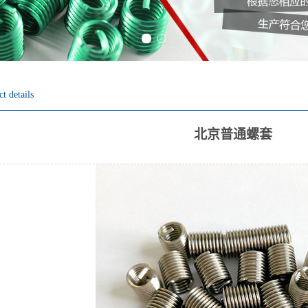
Previous slide
Next slide
t details
北京普通螺套