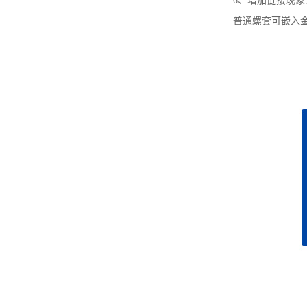
6、增加链接现象：
普通螺套可嵌入金属